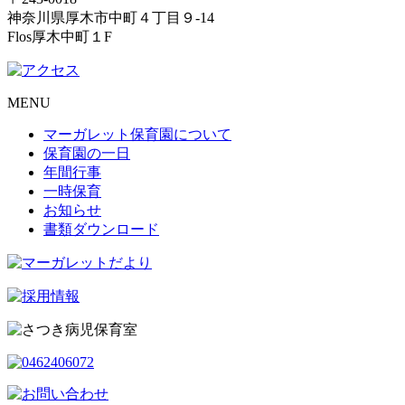
神奈川県厚木市中町４丁目９-14
Flos厚木中町１F
MENU
マーガレット保育園について
保育園の一日
年間行事
一時保育
お知らせ
書類ダウンロード