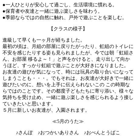
●一人ひとりが安心して過ごし、生活環境に慣れる。
●保育者や友達と一緒に遊ぶ楽しさを味わう。
●季節ならではの自然に触れ、戸外で遊ぶことを楽しむ。
【クラスの様子】
進級して早くも一ヶ月が経ちました。
最初の頃は、月組の部屋に戻りたがったり、虹組のトイレに
不安を感じたりする姿も見られましたが、今では朝「虹組さ
ん、お部屋 移るよ～！」と声をかけると、走り出して向か
うほど、すっかり虹組で遊ぶことが大好きになりました。
お友達の遊びが気になって、時には玩具の取り合いになって
しまうことも・・・。でもそれは、お友達が大好きで一緒に
遊びたいのに、想いを上手に伝えられないこの この時期な
らではのことです。その都度子どもたちに寄り添い、様々な
気持ちを受け止め、一緒に遊ぶ楽しさを感じられるよう接し
ていきたいと思います。
５月に新しいお友達が、入園されます。
≪5月のうた≫
♪さんぽ ♪おつかいありさん ♪おべんとうばこ